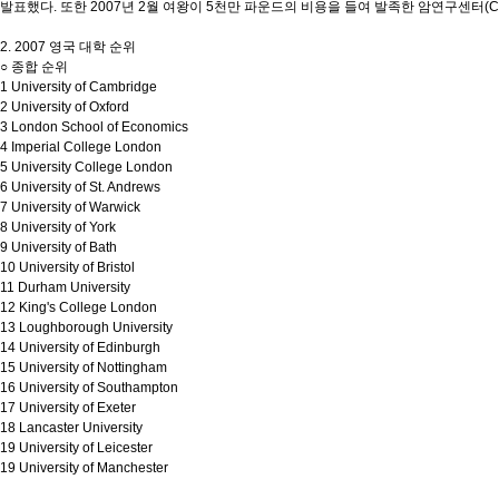
발표했다. 또한 2007년 2월 여왕이 5천만 파운드의 비용을 들여 발족한 암연구센터(Cancer 
2. 2007 영국 대학 순위
○ 종합 순위
1 University of Cambridge
2 University of Oxford
3 London School of Economics
4 Imperial College London
5 University College London
6 University of St. Andrews
7 University of Warwick
8 University of York
9 University of Bath
10 University of Bristol
11 Durham University
12 King's College London
13 Loughborough University
14 University of Edinburgh
15 University of Nottingham
16 University of Southampton
17 University of Exeter
18 Lancaster University
19 University of Leicester
19 University of Manchester