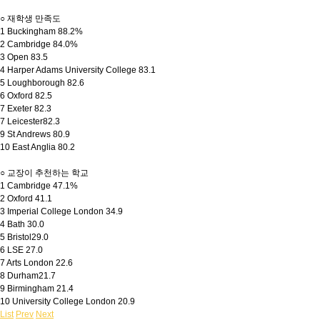
○ 재학생 만족도
1 Buckingham 88.2%
2 Cambridge 84.0%
3 Open 83.5
4 Harper Adams University College 83.1
5 Loughborough 82.6
6 Oxford 82.5
7 Exeter 82.3
7 Leicester82.3
9 St Andrews 80.9
10 East Anglia 80.2
○ 교장이 추천하는 학교
1 Cambridge 47.1%
2 Oxford 41.1
3 Imperial College London 34.9
4 Bath 30.0
5 Bristol29.0
6 LSE 27.0
7 Arts London 22.6
8 Durham21.7
9 Birmingham 21.4
10 University College London 20.9
List
Prev
Next