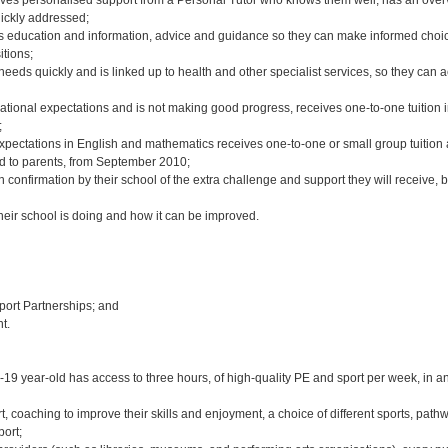
ives personalised support from a Personal Tutor who knows them well, has an over
uickly addressed;
ers education and information, advice and guidance so they can make informed choi
itions;
al needs quickly and is linked up to health and other specialist services, so they can 
national expectations and is not making good progress, receives one-to-one tuition 
;
xpectations in English and mathematics receives one-to-one or small group tuition 
ed to parents, from September 2010;
en confirmation by their school of the extra challenge and support they will receive, 
their school is doing and how it can be improved.
Sport Partnerships; and
t.
6-19 year-old has access to three hours, of high-quality PE and sport per week, in an
t, coaching to improve their skills and enjoyment, a choice of different sports, path
port;