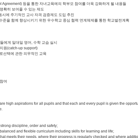
School Agreement) 등을 통한 자녀교육에의 학부모 참여를 더욱 강화하게 될 내용들
 더욱 명확히 보여줄 수 있는 제도
대함과 동시에 주기적인 교사 자격 검증제도 도입 추진
든 학교의 성취수준을 함께 향상시키기 위한 우수학교 중심 협력 연계체제를 통한 학교발전계획
학생들에게 일대일 영어, 수학 교습 실시
tch-up support)
합한 진로선택에 관한 의무적인 교육
 참여
e high aspirations for all pupils and that each and every pupil is given the opportu
e.
strong discipline, order and safety;
balanced and flexible curriculum including skills for learning and life;
y that meets their needs, where their progress is regularly checked and where additi