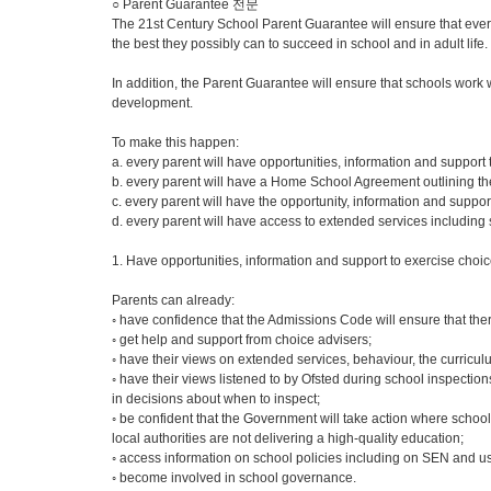
○ Parent Guarantee 전문
The 21st Century School Parent Guarantee will ensure that every 
the best they possibly can to succeed in school and in adult life.
In addition, the Parent Guarantee will ensure that schools work wi
development.
To make this happen:
a. every parent will have opportunities, information and support t
b. every parent will have a Home School Agreement outlining their
c. every parent will have the opportunity, information and supp
d. every parent will have access to extended services including
1. Have opportunities, information and support to exercise choice
Parents can already:
◦ have confidence that the Admissions Code will ensure that there 
◦ get help and support from choice advisers;
◦ have their views on extended services, behaviour, the curricul
◦ have their views listened to by Ofsted during school inspectio
in decisions about when to inspect;
◦ be confident that the Government will take action where school
local authorities are not delivering a high-quality education;
◦ access information on school policies including on SEN and u
◦ become involved in school governance.