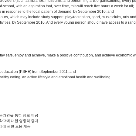
providers (such as libraries, museums, and performing arts organisations), every pu
-school, with an aspiration that, over time, this will reach five hours a week for all;
re in response to the local pattern of demand, by September 2010; and
hours, which may include study support, play/recreation, sport, music clubs, arts and
activities, by September 2010. And every young person should have access to a rang
 stay safe, enjoy and achieve, make a positive contribution, and achieve economic w
mic education (PSHE) from September 2011; and
althy eating, an active lifestyle and emotional health and wellbeing.
 온라인을 통한 정보 제공
 학교에 대한 영향력 증대
건강문제에 관한 도움 제공