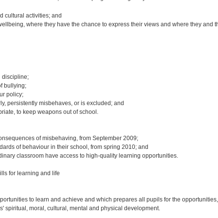
 cultural activities; and
d wellbeing, where they have the chance to express their views and where they and t
 discipline;
f bullying;
r policy;
ly, persistently misbehaves, or is excluded; and
riate, to keep weapons out of school.
e consequences of misbehaving, from September 2009;
andards of behaviour in their school, from spring 2010; and
rdinary classroom have access to high‑quality learning opportunities.
ls for learning and life
rtunities to learn and achieve and which prepares all pupils for the opportunities,
s' spiritual, moral, cultural, mental and physical development.