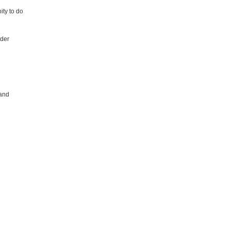
ity to do
ider
 and