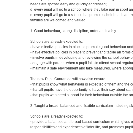
needs are spotted early and quickly addressed;
d. every pupil will go to a school where they take part in sport and
e. every pupil will go to a school that promotes their health an
families are welcomed and valued.
1. Good behaviour, strong discipline, order and safety
Schools are already expected to:
◦ have effective policies in place to promote good behaviour and
◦ have effective policies in place to prevent and tackle all forms o
◦ involve pupils in developing and reviewing the school behaviou
◦ engage with parents when a pupil fails to attend school regular
◦ maintain a safe environment and take measures, where approp
The new Pupil Guarantee will now also ensure:
◦ that pupils know what behaviour is expected of them and th
◦ that all pupils have the opportunity to have their say about st
◦ that pupils who need support for their behaviour outside the o
2. Taught a broad, balanced and flexible curriculum including skil
Schools are already expected to:
◦ provide a balanced and broad-based curriculum which gives opo
responsibilities and experiences of later life, and promotes pupil