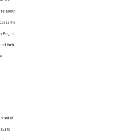
view of
ces about
access the
in English
and their
by
d out of
ways to