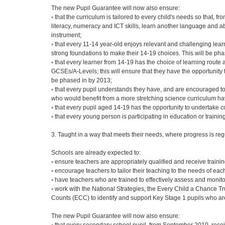
The new Pupil Guarantee will now also ensure:
◦ that the curriculum is tailored to every child's needs so that,
literacy, numeracy and ICT skills, learn another language and ab
instrument;
◦ that every 11-14 year-old enjoys relevant and challenging learn
strong foundations to make their 14-19 choices. This will be p
◦ that every learner from 14-19 has the choice of learning route
GCSEs/A-Levels; this will ensure that they have the opportunity t
be phased in by 2013;
◦ that every pupil understands they have, and are encouraged t
who would benefit from a more stretching science curriculum hav
◦ that every pupil aged 14-19 has the opportunity to undertake
◦ that every young person is participating in education or traini
3. Taught in a way that meets their needs, where progress is r
Schools are already expected to:
◦ ensure teachers are appropriately qualified and receive trainin
◦ encourage teachers to tailor their teaching to the needs of each
◦ have teachers who are trained to effectively assess and monit
◦ work with the National Strategies, the Every Child a Chance T
Counts (ECC) to identify and support Key Stage 1 pupils who are 
The new Pupil Guarantee will now also ensure: