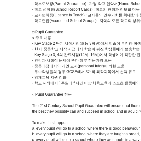
- 학부모보장(Parent Guarantee) : 가정-학교 협약서(Home-
- 학교 성적표(School Report Cards) : 학교의 현황과 정보를
- 교사면허증(Licence to Teach) : 교사들의 연수기회를 확
- 학교연합(Accredited School Groups) : 지역의 모
□ Pupil Guarantee
○ 주요 내용
- Key Stage 2 단계 시작시점(초등 3학년)에서 학습이 부진한 
- 11세 중등학교 시작 시점에서 학습이 뒤진 학생들에게 보충학습 지원(ca
- Key Stage 3, 4의 완료시점(14세, 16세)에서 학생에게 적
- 건강과 사회적 문제에 관한 외부 전문가의 도움
- 중등과정에서의 개인 교사(personal tutor)에 의한 도움
- 우수학생들의 경우 GCSE에서 3개의 과학과목에서 선택 유도
- 영재교육 지원 강화
- 학교 내외에서 1주일에 5시간 이상 체육교육과 스포츠 활동에의
○ Pupil Guarantee 전문
The 21st Century School Pupil Guarantee will ensure that there ar
the best they possibly can and succeed in school and in adult lif
To make this happen:
a. every pupil will go to a school where there is good behaviour, 
b. every pupil will go to a school where they are taught a broad, 
c. every pupil will go to a school where they are taught in a wa