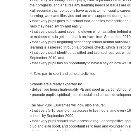
◦ that every secondary school pupil, from September 2010, rece
their progress, and ensures any learning needs or issues are q
◦ all secondary school pupils have access to high-quality care
learning, work and lifestyles and are well supported during trans
◦ that every pupil goes to a school that identifies their addition
help they need swiftly and easily;
◦ that every pupil, aged seven to eleven who has fallen behind 
or mathematics to get them back on track, from September 2010
◦ that every pupil beginning secondary school behind national e
learning is assessed through a progress check, which is report
◦ that every pupil identified as gifted and talented receives writt
September 2010; and
◦ that every pupil has an opportunity to have a say on how well 
4. Take part in sport and cultural activities
Schools are already expected to:
◦ deliver two hours high-quality PE and sport as part of School 
◦ promote pupils’ spiritual, moral, social and cultural developmen
The new Pupil Guarantee will now also ensure:
◦ that every 5-16 year-old has access to five hours, and every 1
school, by September 2009;
◦ that every pupil should have access to regular competitive spor
club and elite sport, and opportunities to lead and volunteer in s