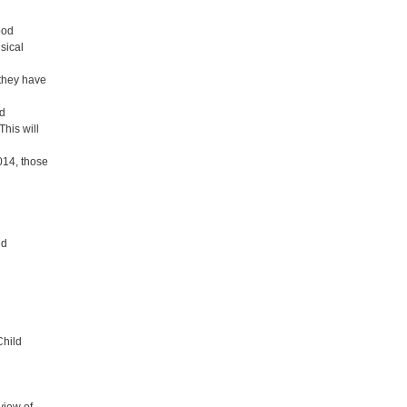
ood
sical
 they have
nd
This will
014, those
ed
Child