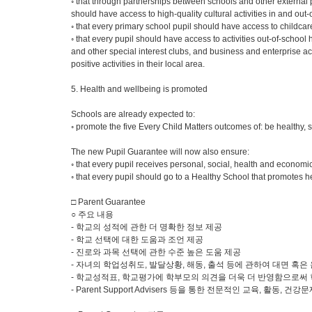
◦ that through partnerships between schools and other external 
should have access to high-quality cultural activities in and out-of
◦ that every primary school pupil should have access to childca
◦ that every pupil should have access to activities out-of-school 
and other special interest clubs, and business and enterprise 
positive activities in their local area.
5. Health and wellbeing is promoted
Schools are already expected to:
◦ promote the five Every Child Matters outcomes of: be healthy,
The new Pupil Guarantee will now also ensure:
◦ that every pupil receives personal, social, health and econo
◦ that every pupil should go to a Healthy School that promotes he
□ Parent Guarantee
○ 주요 내용
- 학교의 성적에 관한 더 명확한 정보 제공
- 학교 선택에 대한 도움과 조언 제공
- 진로와 과목 선택에 관한 수준 높은 도움 제공
- 자녀의 학업성취도, 발달상황, 해동, 출석 등에 관하여 대면 혹은
- 학교성적표, 학교평가에 학부모의 의견을 더욱 더 반영함으로써
- Parent Support Advisers 등을 통한 전문적인 교육, 활동, 