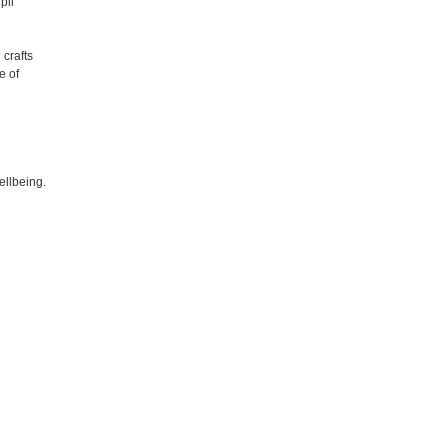
pil
 crafts
e of
ellbeing.