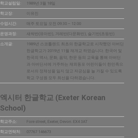
학교설립일:
1989년 3월 18일
학교장:
이유진
수업시간:
매주 토요일 오전 09:30 – 12:00
운영과정:
새싹반(유아반), 겨레반(다문화반), 슬기반(초등반)
소개글:
1989년 스코틀랜드 최초의 한글학교로 시작했던 아버딘
한글학교가 2019년 11월 재개교 하였습니다. 한국어 및
한국의 역사, 문화, 음악, 한문 등의 교육을 통해 아버딘
과 아버딘셔에 거주하는 재외동포 어린이들이 한민족으
로서의 정체성을 잃지 않고 자긍심을 늘 가질 수 있도록
학교 구성원 모두 최선을 다하겠습니다.
엑시터 한글학교 (Exeter Korean
School)
학교주소:
Fore street, Exeter, Devon. EX4 3AT
학교연락처:
07767 146673