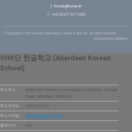
E.
kecuk@korea.kr
T. +44 (0)207 227 5500
Copyright © The Korean Education Centre in the UK. All right reserved
Designed by J&Space
아버딘 한글학교 (Aberdeen Korean
School)
학교주소:
Multi-Faith Chaplaincy, University of Aberdeen, 25 High
Street, Aberdeen, AB24 3EE
학교연락처:
07476 579132
학교이메일:
deuxjaes@gmail.com
홈페이지:
N/A