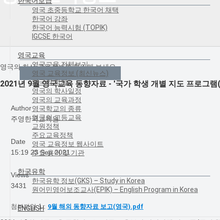
한국어보급
영국 초중등학교 한국어 채택
한국어 강좌
한국어 능력시험 (TOPIK)
IGCSE 한국어
영국교육
영국교육 전체보기
영국의 최신 교육정보를 확인해 보세요.
영국 교육정보 (최신뉴스)
영국의 학제
2021년 9월 영국교육 동향자료 - '국가 학생 개별 지도 프로그램(N
영국의 학사일정
영국의 교육과정
Author
영국학교의 종류
영국의 고등교육
주영한국교육원
교원정책
주요교육정책
Date
영국 교육정보 웹사이트
15:19 23 Sep 2021
주요 용어 및 기관
한국유학
Views
한국유학 정보(GKS) – Study in Korea
3431
원어민영어보조교사(EPIK) – English Program in Korea
첨부파일 1 :
9월 해외 동향자료 보고(영국).pdf
ENGLISH