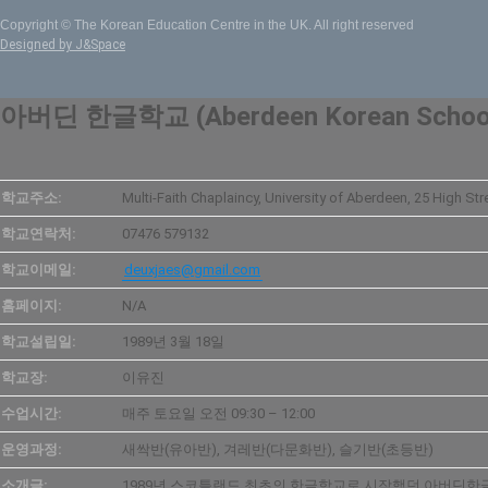
Copyright © The Korean Education Centre in the UK. All right reserved
Designed by J&Space
아버딘 한글학교 (Aberdeen Korean Schoo
학교주소:
Multi-Faith Chaplaincy, University of Aberdeen, 25 High St
학교연락처:
07476 579132
학교이메일:
deuxjaes@gmail.com
홈페이지:
N/A
학교설립일:
1989년 3월 18일
학교장:
이유진
수업시간:
매주 토요일 오전 09:30 – 12:00
운영과정:
새싹반(유아반), 겨레반(다문화반), 슬기반(초등반)
소개글:
1989년 스코틀랜드 최초의 한글학교로 시작했던 아버딘한글학