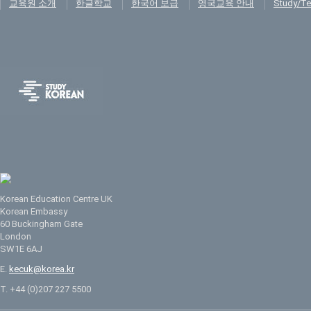
교육원 소개
한글학교
한국어 보급
영국교육 안내
Study/Te
Korean Education Centre UK
Korean Embassy
60 Buckingham Gate
London
SW1E 6AJ
E.
kecuk@korea.kr
T. +44 (0)207 227 5500