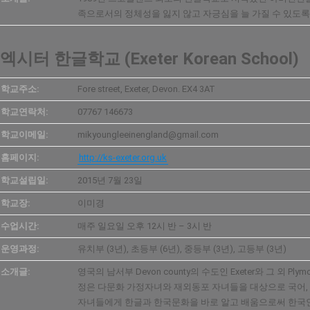
족으로서의 정체성을 잃지 않고 자긍심을 늘 가질 수 있도록
엑시터 한글학교 (Exeter Korean School)
학교주소:
Fore street, Exeter, Devon. EX4 3AT
학교연락처:
07767 146673
학교이메일:
mikyoungleeinengland@gmail.com
홈페이지:
http://ks-exeter.org.uk
학교설립일:
2015년 7월 23일
학교장:
이미경
수업시간:
매주 일요일 오후 12시 반 – 3시 반
운영과정:
유치부 (3년), 초등부 (6년), 중등부 (3년), 고등부 (3년)
소개글:
영국의 남서부 Devon county의 수도인 Exeter와 그
정은 다문화 가정자녀와 재외동포 자녀들을 대상으로 국어, 
자녀들에게 한글과 한국문화을 바로 알고 배움으로써 한국인