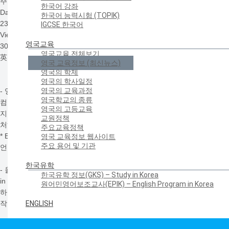
주영한국교육원
한국어 강좌
Date
한국어 능력시험 (TOPIK)
23:37 25 Jan 2013
IGCSE 한국어
Views
영국교육
3072
영국교육 전체보기
英 EBac제외 과목에 찬바람
영국 교육정보 (최신뉴스)
영국의 학제
영국의 학사일정
영국의 교육과정
- 영국의 새 입시제도 EBac(English Baccalaureate)*에서 제외된
영국학교의 종류
컴퓨터공학, 종교교육, 디자인, 기술과 같은 과목들에 대한 교원양성과정
영국의 고등교육
지원율이 급속히 하락하여 대학의 관련 학부들은 문을 닫게 될 지경에
교원정책
처하였음.
주요교육정책
* English Baccalaureate: 새로운 입시 자격제도-수학, 영어, 과학 2과목,
영국 교육정보 웹사이트
주요 용어 및 기관
언어, 인문 과목에서 GCSE grade A-C 성적을 받은 학생들을 %로 구분
한국유학
- 올해 영국의 교사자격인증 석사 과정(PGCE: Post-Graduate Certificate
한국유학 정보(GKS) – Study in Korea
in Education) 지원자 중 디자인 과목 지원자는 작년과 비교하여 44%나
원어민영어보조교사(EPIK) – English Program in Korea
하락한 지원율을 보여주었으며, 종교교육, 컴퓨터공학, 경영학 코스들도
작년대비 3분의 1의 저조한 지원율로 마감됨.
ENGLISH
- 이와 반대로, EBac의 체택 과목인 외국어, 물리, 화학 등의 인기과목의