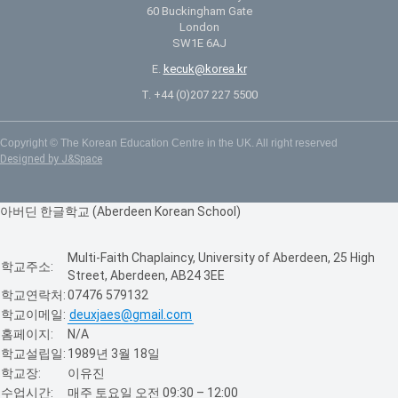
60 Buckingham Gate
London
SW1E 6AJ
E.
kecuk@korea.kr
T. +44 (0)207 227 5500
Copyright © The Korean Education Centre in the UK. All right reserved
Designed by J&Space
아버딘 한글학교 (Aberdeen Korean School)
Multi-Faith Chaplaincy, University of Aberdeen, 25 High
학교주소:
Street, Aberdeen, AB24 3EE
학교연락처:
07476 579132
학교이메일:
deuxjaes@gmail.com
홈페이지:
N/A
학교설립일:
1989년 3월 18일
학교장:
이유진
수업시간:
매주 토요일 오전 09:30 – 12:00