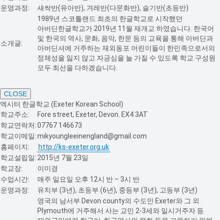
운영과정:
새싹반(유아반), 겨레반(다문화반), 슬기반(초등반)
1989년 스코틀랜드 최초의 한글학교로 시작했던
아버딘한글학교가 2019년 11월 재개교 하였습니다. 한국어
및 한국의 역사, 문화, 음악, 한문 등의 교육을 통해 아버딘과
소개글:
아버딘셔에 거주하는 재외동포 어린이들이 한민족으로서의
정체성을 잃지 않고 자긍심을 늘 가질 수 있도록 학교 구성원
모두 최선을 다하겠습니다.
CLOSE
엑시터 한글학교 (Exeter Korean School)
학교주소:
Fore street, Exeter, Devon. EX4 3AT
학교연락처:
07767 146673
학교이메일:
mikyoungleeinengland@gmail.com
홈페이지:
http://ks-exeter.org.uk
학교설립일:
2015년 7월 23일
학교장:
이미경
수업시간:
매주 일요일 오후 12시 반 – 3시 반
운영과정:
유치부 (3년), 초등부 (6년), 중등부 (3년), 고등부 (3년)
영국의 남서부 Devon county의 수도인 Exeter와 그 외
Plymouth에 거주해서 사는 교민 2-3세와 일시거주자 등