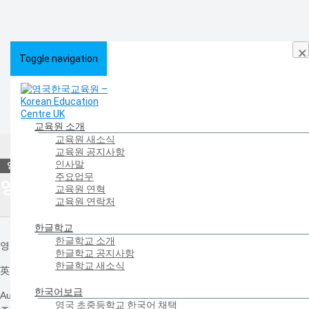
×
Toggle navigation
교육원 소개
교육원 새소식
HOME
>
영국교육
>
영국 교육정보
교육원 공지사항
인사말
주요업무
영국 교육정보
교육원 연혁
교육원 연락처
한글학교
한글학교 소개
영국의 최신 교육정보를 확인해 보세요.
한글학교 공지사항
한글학교 새소식
英 EBac제외 과목에 찬바람
한국어보급
Author
영국 초중등학교 한국어 채택