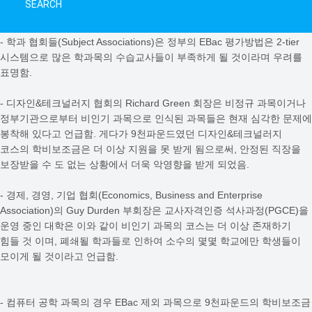
SEARCH
경우 2만 파운드의 학비보조금을 지원받으며 높은 지원율을 보였음.
- 학과 협회들(Subject Associations)은 정부의 EBac 평가방법은 2-tier
시스템으로 많은 학과목의 수습교사들이 부족하게 될 것이라며 우려를
표명함.
- 디자인&테크널러지 협회의 Richard Green 회장은 비정규 과목이거나
정부기관으로부터 비인기 과목으로 인식된 과목들은 현재 심각한 문제에
봉착해 있다고 언급함. 게다가 9천파운드였던 디자인&테크널러지
코스의 학비보조금은 더 이상 지원을 못 받게 됨으로써, 안정된 직장을
보장받을 수 도 없는 상황에서 더욱 악영향을 받게 되었음.
- 경제, 경영, 기업 협회(Economics, Business and Enterprise
Association)의 Guy Durden 부회장은 교사자격인증 석사과정(PGCE)을
운영 중인 대학은 이와 같이 비인기 과목의 코스는 더 이상 존재하기
힘들 것 이며, 폐쇄될 학과들로 인하여 소수의 몇몇 학교에만 학생들이
모이게 될 것이라고 언급함.
- 컴퓨터 공학 과목의 경우 EBac 제외 과목으로 9천파운드의 학비보조금