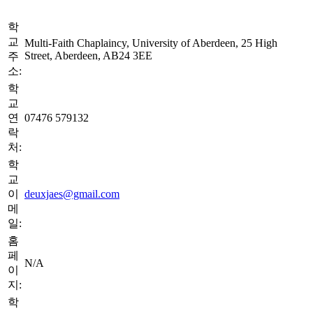
학
교
Multi-Faith Chaplaincy, University of Aberdeen, 25 High
Street, Aberdeen, AB24 3EE
주
소:
학
교
연
07476 579132
락
처:
학
교
이
deuxjaes@gmail.com
메
일:
홈
페
N/A
이
지:
학