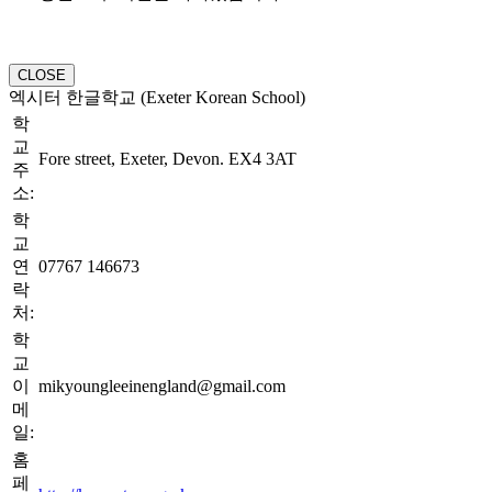
CLOSE
엑시터 한글학교 (Exeter Korean School)
학
교
Fore street, Exeter, Devon. EX4 3AT
주
소:
학
교
연
07767 146673
락
처:
학
교
이
mikyoungleeinengland@gmail.com
메
일:
홈
페