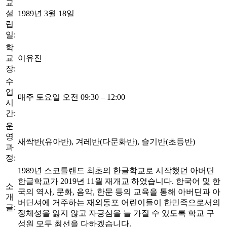
교
설
1989년 3월 18일
립
일:
학
교
이유진
장:
수
업
매주 토요일 오전 09:30 – 12:00
시
간:
운
영
새싹반(유아반), 겨레반(다문화반), 슬기반(초등반)
과
정:
1989년 스코틀랜드 최초의 한글학교로 시작했던 아버딘
한글학교가 2019년 11월 재개교 하였습니다. 한국어 및 한
소
국의 역사, 문화, 음악, 한문 등의 교육을 통해 아버딘과 아
개
버딘셔에 거주하는 재외동포 어린이들이 한민족으로서의
글:
정체성을 잃지 않고 자긍심을 늘 가질 수 있도록 학교 구
성원 모두 최선을 다하겠습니다.