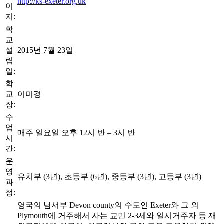
http://ks-exeter.org.uk
이
지:
학
교
설
2015년 7월 23일
립
일:
학
교
이미경
장:
수
업
매주 일요일 오후 12시 반 – 3시 반
시
간:
운
영
유치부 (3년), 초등부 (6년), 중등부 (3년), 고등부 (3년)
과
정:
영국의 남서부 Devon county의 수도인 Exeter와 그 외
Plymouth에 거주해서 사는 교민 2-3세와 일시거주자 등 재