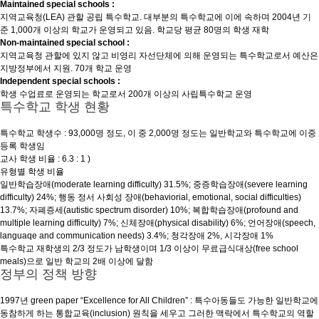
Maintained special schools :
지역교육청(LEA) 관할 공립 특수학교. 대부분의 특수학교에 이에 속하며 2004년 기
준 1,000개 이상의 학교가 운영되고 있음. 학교당 평균 80명의 학생 재학
Non-maintained special school :
지역교육청 관할에 있지 않고 비영리 자선단체에 의해 운영되는 특수학교로서 예산은
지방정부에서 지원. 70개 학교 운영
Independent special schools :
학생 수업료로 운영되는 학교로서 200개 이상의 사립특수학교 운영
특수학교 학생 현황
특수학교 학생수 : 93,000명 정도, 이 중 2,000명 정도는 일반학교와 특수학교에 이중
등록 학생임
교사 학생 비율 : 6.3 : 1 )
유형별 학생 비율
일반학습장애(moderate learning difficulty) 31.5%; 중증학습장애(severe learning
difficulty) 24%; 행동 정서 사회성 장애(behaviorial, emotional, social difficulties)
13.7%; 자폐증세(autistic spectrum disorder) 10%; 복합학습장애(profound and
multiple learning difficulty) 7%; 신체장애(physical disability) 6%; 언어장애(speech,
languaqe and communication needs) 3.4%; 청각장애 2%, 시각장애 1%
특수학교 재학생의 2/3 정도가 남학생이며 1/3 이상이 무료급식대상(free school
meals)으로 일반 학교의 2배 이상에 달함
정부의 정책 방향
1997년 green paper “Excellence for All Children” : 특수아동들도 가능한 일반학교에
동참하게 하는 통합교육(inclusion) 원칙을 세우고 그러한 맥락에서 특수학교의 역할