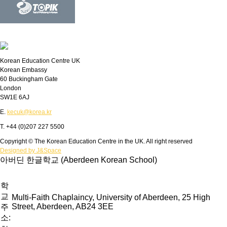
Korean Education Centre UK
Korean Embassy
60 Buckingham Gate
London
SW1E 6AJ
E.
kecuk@korea.kr
T. +44 (0)207 227 5500
Copyright © The Korean Education Centre in the UK. All right reserved
Designed by J&Space
아버딘 한글학교 (Aberdeen Korean School)
학
교
Multi-Faith Chaplaincy, University of Aberdeen, 25 High
Street, Aberdeen, AB24 3EE
주
소: