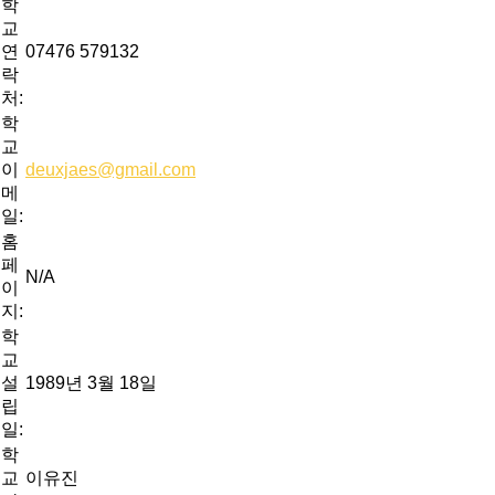
학
교
연
07476 579132
락
처:
학
교
이
deuxjaes@gmail.com
메
일:
홈
페
N/A
이
지:
학
교
설
1989년 3월 18일
립
일:
학
교
이유진