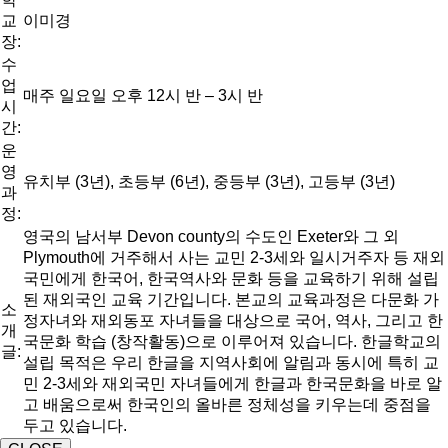
교
이미경
장:
수
업
매주 일요일 오후 12시 반 – 3시 반
시
간:
운
영
유치부 (3년), 초등부 (6년), 중등부 (3년), 고등부 (3년)
과
정:
영국의 남서부 Devon county의 수도인 Exeter와 그 외
Plymouth에 거주해서 사는 교민 2-3세와 일시거주자 등 재외
국민에게 한국어, 한국역사와 문화 등을 교육하기 위해 설립
된 재외국인 교육 기간입니다. 본교의 교육과정은 다문화 가
소
정자녀와 재외동포 자녀들을 대상으로 국어, 역사, 그리고 한
개
국문화 학습 (창작활동)으로 이루어져 있습니다. 한글학교의
글:
설립 목적은 우리 한글을 지역사회에 알림과 동시에 특히 교
민 2-3세와 재외국민 자녀들에게 한글과 한국문화을 바로 알
고 배움으로써 한국인의 올바른 정체성을 키우는데 중점을
두고 있습니다.