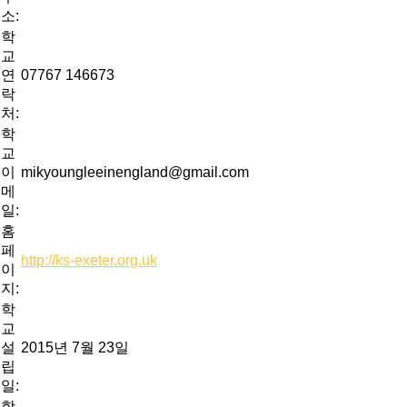
소:
학
교
연
07767 146673
락
처:
학
교
이
mikyoungleeinengland@gmail.com
메
일:
홈
페
http://ks-exeter.org.uk
이
지:
학
교
설
2015년 7월 23일
립
일:
학