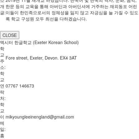
개
한문 등의 교육을 통해 아버딘과 아버딘셔에 거주하는 재외동포 어린
글:
이들이 한민족으로서의 정체성을 잃지 않고 자긍심을 늘 가질 수 있도
록 학교 구성원 모두 최선을 다하겠습니다.
CLOSE
엑시터 한글학교 (Exeter Korean School)
학
교
Fore street, Exeter, Devon. EX4 3AT
주
소:
학
교
연
07767 146673
락
처:
학
교
이
mikyoungleeinengland@gmail.com
메
일:
홈