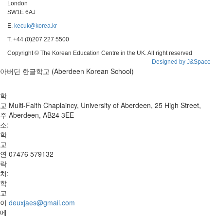
London
SW1E 6AJ
E.
kecuk@korea.kr
T. +44 (0)207 227 5500
Copyright © The Korean Education Centre in the UK. All right reserved
Designed by J&Space
아버딘 한글학교 (Aberdeen Korean School)
학
교
Multi-Faith Chaplaincy, University of Aberdeen, 25 High Street,
주
Aberdeen, AB24 3EE
소:
학
교
연
07476 579132
락
처:
학
교
이
deuxjaes@gmail.com
메