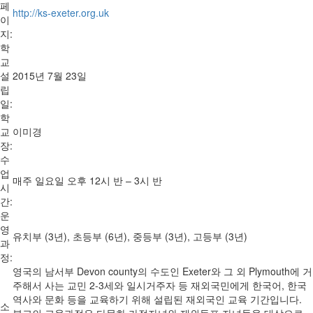
페
http://ks-exeter.org.uk
이
지:
학
교
설
2015년 7월 23일
립
일:
학
교
이미경
장:
수
업
매주 일요일 오후 12시 반 – 3시 반
시
간:
운
영
유치부 (3년), 초등부 (6년), 중등부 (3년), 고등부 (3년)
과
정:
영국의 남서부 Devon county의 수도인 Exeter와 그 외 Plymouth에 거
주해서 사는 교민 2-3세와 일시거주자 등 재외국민에게 한국어, 한국
역사와 문화 등을 교육하기 위해 설립된 재외국인 교육 기간입니다.
소
본교의 교육과정은 다문화 가정자녀와 재외동포 자녀들을 대상으로