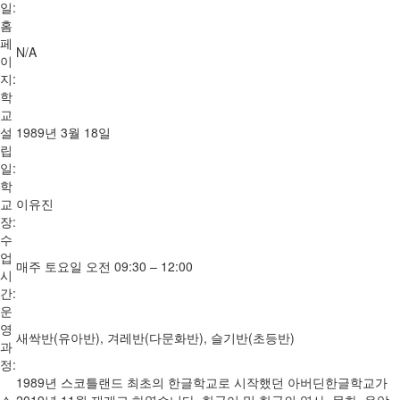
일:
홈
페
N/A
이
지:
학
교
설
1989년 3월 18일
립
일:
학
교
이유진
장:
수
업
매주 토요일 오전 09:30 – 12:00
시
간:
운
영
새싹반(유아반), 겨레반(다문화반), 슬기반(초등반)
과
정:
1989년 스코틀랜드 최초의 한글학교로 시작했던 아버딘한글학교가
소
2019년 11월 재개교 하였습니다. 한국어 및 한국의 역사, 문화, 음악,