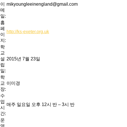
이
mikyoungleeinengland@gmail.com
메
일:
홈
페
http://ks-exeter.org.uk
이
지:
학
교
설
2015년 7월 23일
립
일:
학
교
이미경
장:
수
업
매주 일요일 오후 12시 반 – 3시 반
시
간:
운
영