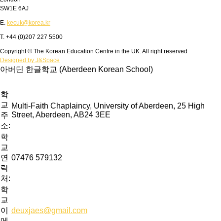
SW1E 6AJ
E.
kecuk@korea.kr
T. +44 (0)207 227 5500
Copyright © The Korean Education Centre in the UK. All right reserved
Designed by J&Space
아버딘 한글학교 (Aberdeen Korean School)
학
교
Multi-Faith Chaplaincy, University of Aberdeen, 25 High
Street, Aberdeen, AB24 3EE
주
소:
학
교
연
07476 579132
락
처:
학
교
이
deuxjaes@gmail.com
메