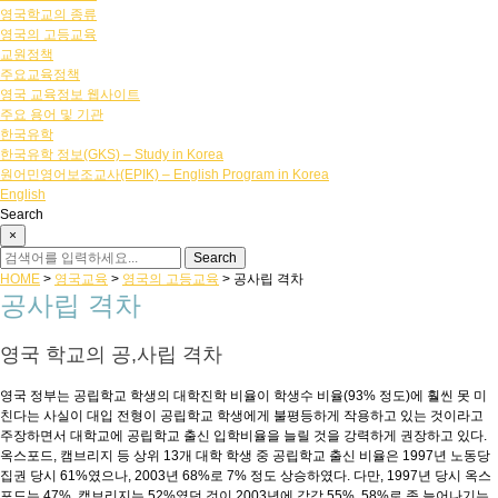
영국학교의 종류
영국의 고등교육
교원정책
주요교육정책
영국 교육정보 웹사이트
주요 용어 및 기관
한국유학
한국유학 정보(GKS) – Study in Korea
원어민영어보조교사(EPIK) – English Program in Korea
English
Search
×
HOME
>
영국교육
>
영국의 고등교육
>
공사립 격차
공사립 격차
영국 학교의 공,사립 격차
영국 정부는 공립학교 학생의 대학진학 비율이 학생수 비율(93% 정도)에 훨씬 못 미
친다는 사실이 대입 전형이 공립학교 학생에게 불평등하게 작용하고 있는 것이라고
주장하면서 대학교에 공립학교 출신 입학비율을 늘릴 것을 강력하게 권장하고 있다.
옥스포드, 캠브리지 등 상위 13개 대학 학생 중 공립학교 출신 비율은 1997년 노동당
집권 당시 61%였으나, 2003년 68%로 7% 정도 상승하였다. 다만, 1997년 당시 옥스
포드는 47%, 캠브리지는 52%였던 것이 2003년에 각각 55%, 58%로 좀 늘어나기는