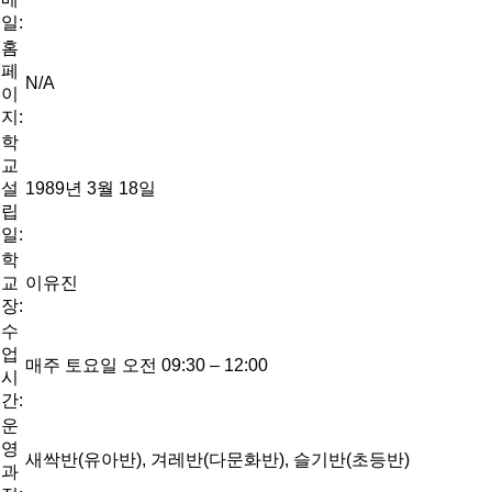
일:
홈
페
N/A
이
지:
학
교
설
1989년 3월 18일
립
일:
학
교
이유진
장:
수
업
매주 토요일 오전 09:30 – 12:00
시
간:
운
영
새싹반(유아반), 겨레반(다문화반), 슬기반(초등반)
과