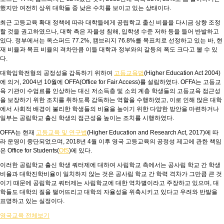
했지만 여전히 상위 대학들 중 낮은 수치를 보이고 있는 상태이다.
최근 고등교육 확대 정책에 따라 대학들에게 공립학교 출신 비율을 다시금 상향 조정
할 것을 권고하였으나, 대학 측은 자율성 침해, 입학생 수준 저하 등을 들어 반발하고
있다. 정부에서는 옥스퍼드 77.2%, 캠브리지 76.8%를 목표치로 선정하고 있는 바, 현
재 비율과 목표 비율의 격차만큼 이들 대학과 정부와의 갈등의 폭도 크다고 볼 수 있
다.
대학입학전형의 공정성을 감독하기 위하여
고등교육법
(Higher Education Act 2004)
에 의거, 2004년 10월에 OFFA(Office for Fair Access)를 설립하였다. OFFA는 고등교
육 기관이 수업료를 인상하는 대신 저소득층 및 소외 계층 학생들의 고등교육 접근성
을 보장하기 위한 조치를 취하도록 감독하는 역할을 수행하였고, 이로 인해 많은 대학
에서 사회적 배경이 불리한 학생들의 비율을 높이기 위한 다양한 방안을 마련하거나
일부는 공립학교 출신 학생의 접근성을 높이는 조치를 시행하였다.
OFFA는 현재
고등교육 및 연구법
(Higher Education and Research Act, 2017)에 따
라 운영이 중단되었으며, 2018년 4월 이후 영국 고등교육의 공정성 제고에 관한 책임
은 Office for Students(
OfS
)에 있다.
이러한 공립학교 출신 학생 쿼터제에 대하여 사립학교 측에서는 공사립 학교 간 학생
비율과 대학진학비율이 일치하지 않는 것은 공사립 학교 간 학력 격차가 그만큼 큰 것
이기 때문에 공립학교 쿼터제는 사립학교에 대한 역차별이라고 주장하고 있으며, 대
학들도 대학의 질을 떨어뜨리고 대학의 자율성을 위축시키고 있다고 우려와 반발을
표명하고 있는 실정이다.
영국교육 전체보기