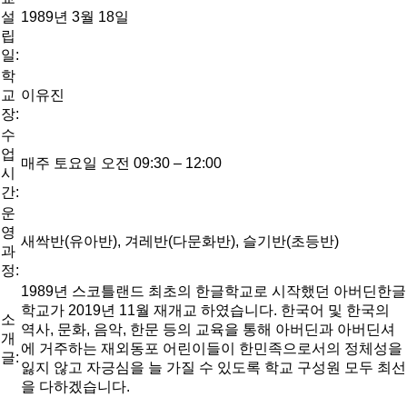
설
1989년 3월 18일
립
일:
학
교
이유진
장:
수
업
매주 토요일 오전 09:30 – 12:00
시
간:
운
영
새싹반(유아반), 겨레반(다문화반), 슬기반(초등반)
과
정:
1989년 스코틀랜드 최초의 한글학교로 시작했던 아버딘한글
학교가 2019년 11월 재개교 하였습니다. 한국어 및 한국의
소
역사, 문화, 음악, 한문 등의 교육을 통해 아버딘과 아버딘셔
개
에 거주하는 재외동포 어린이들이 한민족으로서의 정체성을
글:
잃지 않고 자긍심을 늘 가질 수 있도록 학교 구성원 모두 최선
을 다하겠습니다.