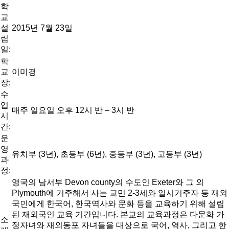
학
교
설
2015년 7월 23일
립
일:
학
교
이미경
장:
수
업
매주 일요일 오후 12시 반 – 3시 반
시
간:
운
영
유치부 (3년), 초등부 (6년), 중등부 (3년), 고등부 (3년)
과
정:
영국의 남서부 Devon county의 수도인 Exeter와 그 외
Plymouth에 거주해서 사는 교민 2-3세와 일시거주자 등 재외
국민에게 한국어, 한국역사와 문화 등을 교육하기 위해 설립
된 재외국인 교육 기간입니다. 본교의 교육과정은 다문화 가
소
정자녀와 재외동포 자녀들을 대상으로 국어, 역사, 그리고 한