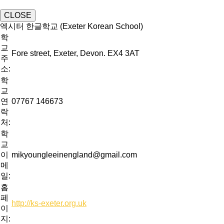
CLOSE
엑시터 한글학교 (Exeter Korean School)
학
교
Fore street, Exeter, Devon. EX4 3AT
주
소:
학
교
연
07767 146673
락
처:
학
교
이
mikyoungleeinengland@gmail.com
메
일:
홈
페
http://ks-exeter.org.uk
이
지: