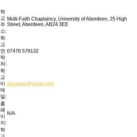
학
교
Multi-Faith Chaplaincy, University of Aberdeen, 25 High
Street, Aberdeen, AB24 3EE
주
소:
학
교
연
07476 579132
락
처:
학
교
이
deuxjaes@gmail.com
메
일:
홈
페
N/A
이
지:
학
교