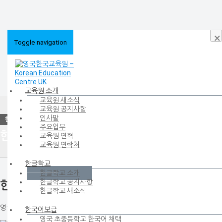
×
Toggle navigation
교육원 소개
교육원 새소식
HOME
>
한글학교
>
한글학교 소개
교육원 공지사항
인사말
주요업무
한글학교 소개
교육원 연혁
교육원 연락처
한글학교
한글학교 소개
한글학교 공지사항
한글학교
한글학교 새소식
영국에서 운영중인 한글학교를 소개합니다.
한국어보급
영국 초중등학교 한국어 채택