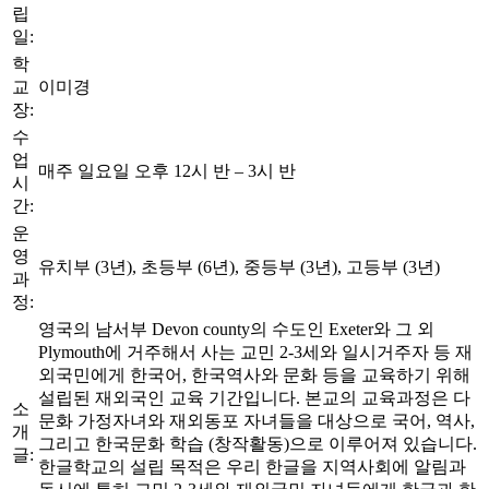
립
일:
학
교
이미경
장:
수
업
매주 일요일 오후 12시 반 – 3시 반
시
간:
운
영
유치부 (3년), 초등부 (6년), 중등부 (3년), 고등부 (3년)
과
정:
영국의 남서부 Devon county의 수도인 Exeter와 그 외
Plymouth에 거주해서 사는 교민 2-3세와 일시거주자 등 재
외국민에게 한국어, 한국역사와 문화 등을 교육하기 위해
설립된 재외국인 교육 기간입니다. 본교의 교육과정은 다
소
문화 가정자녀와 재외동포 자녀들을 대상으로 국어, 역사,
개
그리고 한국문화 학습 (창작활동)으로 이루어져 있습니다.
글:
한글학교의 설립 목적은 우리 한글을 지역사회에 알림과