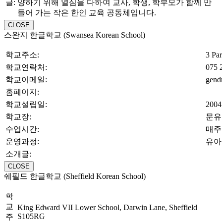
글:
양하기 위해 열심을 다하여 교사, 학생, 학부모가 함께 만
들어 가는 작은 한인 교육 공동체입니다.
CLOSE
스완지 한글학교 (Swansea Korean School)
학교주소:
3 Pa
학교연락처:
075 
학교이메일:
gend
홈페이지:
학교설립일:
200
학교장:
문유
수업시간:
매주 
운영과정:
유아
소개글:
CLOSE
쉐필드 한글학교 (Sheffield Korean School)
학
교
King Edward VII Lower School, Darwin Lane, Sheffield
S105RG
주