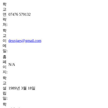
학
교
연
07476 579132
락
처:
학
교
이
deuxjaes@gmail.com
메
일:
홈
페
N/A
이
지:
학
교
설
1989년 3월 18일
립
일:
학