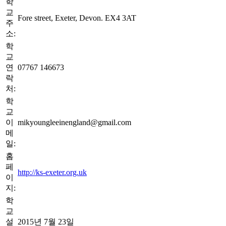
학
교
Fore street, Exeter, Devon. EX4 3AT
주
소:
학
교
연
07767 146673
락
처:
학
교
이
mikyoungleeinengland@gmail.com
메
일:
홈
페
http://ks-exeter.org.uk
이
지:
학
교
설
2015년 7월 23일