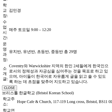
학
교
김민경
장:
수
업
매주 토요일 9:00 – 12:20
시
간:
운
영
유치반, 유년반, 초등반, 중등반 총 29명
과
정:
Coventry와 Warwickshire 지역의 한인 2세들에게 한국인으
소
로서의 정체성과 자긍심을 심어주는 것을 목표로 하고 있
개
으며, 아이들이 한국어로 자유롭게 글을 읽고 쓸 수 있도
글:
록 하는 데 초점을 맞추어 지도하고 있습니다.
CLOSE
브리스톨 한글학교 (Bristol Korean School)
학교주
Hope Cafe & Church, 117-119 Long cross, Bristol, BS11 0
소:
학교연