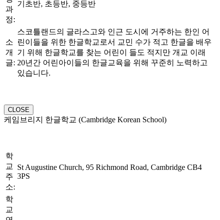
기초반, 초등반, 중등반
과
정:
스코틀랜드의 글라스고와 인근 도시에 거주하는 한인 어
소
린이들을 위한 한글학교로서 교민 수가 적고 한글을 배우
개
기 위해 한글학교를 찾는 어린이 들도 적지만 개교 이래
글:
20년간 어린아이들의 한글교육을 위해 꾸준히 노력하고
있습니다.
CLOSE
케임브리지 한글학교 (Cambridge Korean School)
학
교
St Augustine Church, 95 Richmond Road, Cambridge CB4
3PS
주
소:
학
교
연