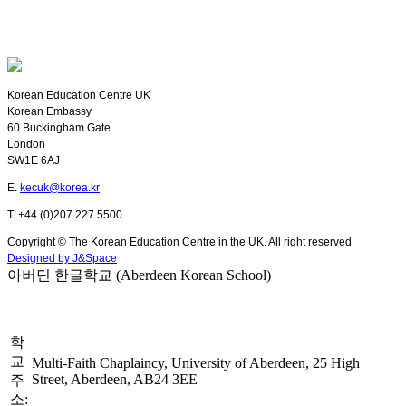
Korean Education Centre UK
Korean Embassy
60 Buckingham Gate
London
SW1E 6AJ
E.
kecuk@korea.kr
T. +44 (0)207 227 5500
Copyright © The Korean Education Centre in the UK. All right reserved
Designed by J&Space
아버딘 한글학교 (Aberdeen Korean School)
학
교
Multi-Faith Chaplaincy, University of Aberdeen, 25 High
Street, Aberdeen, AB24 3EE
주
소: