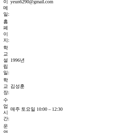
이
yeun6290@gmail.com
메
일:
홈
페
이
지:
학
교
설
1996년
립
일:
학
교
김성훈
장:
수
업
매주 토요일 10:00 – 12:30
시
간:
운
영