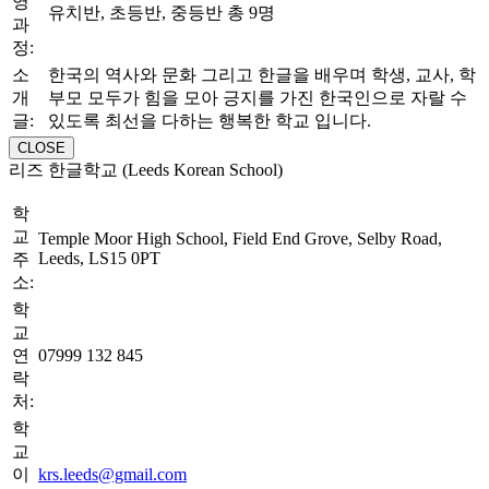
영
유치반, 초등반, 중등반 총 9명
과
정:
소
한국의 역사와 문화 그리고 한글을 배우며 학생, 교사, 학
개
부모 모두가 힘을 모아 긍지를 가진 한국인으로 자랄 수
글:
있도록 최선을 다하는 행복한 학교 입니다.
CLOSE
리즈 한글학교 (Leeds Korean School)
학
교
Temple Moor High School, Field End Grove, Selby Road,
Leeds, LS15 0PT
주
소:
학
교
연
07999 132 845
락
처:
학
교
이
krs.leeds@gmail.com