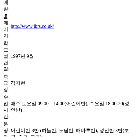
메
일:
홈
페
http://www.lkrs.co.uk/
이
지:
학
교
설
1997년 9월
립
일:
학
교
김지현
장:
수
업
매주 토요일 09:00 – 14:00(어린이반), 수요일 18:00-20(성
시
인반)
간:
운
영
어린이반 3반 (하늘반, 도담반, 해마루반), 성인반 3반(초
과
급, 중급, 고급)