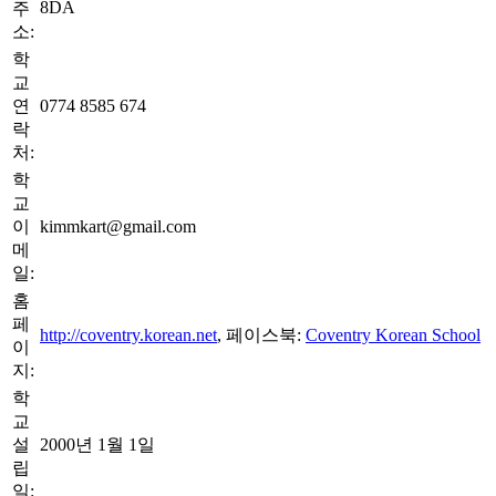
8DA
주
소:
학
교
연
0774 8585 674
락
처:
학
교
이
kimmkart@gmail.com
메
일:
홈
페
http://coventry.korean.net
, 페이스북:
Coventry Korean School
이
지:
학
교
설
2000년 1월 1일
립
일: