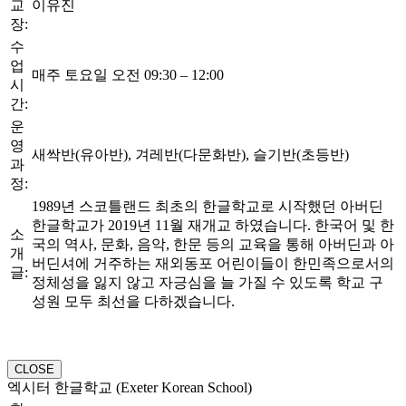
교
이유진
장:
수
업
매주 토요일 오전 09:30 – 12:00
시
간:
운
영
새싹반(유아반), 겨레반(다문화반), 슬기반(초등반)
과
정:
1989년 스코틀랜드 최초의 한글학교로 시작했던 아버딘
한글학교가 2019년 11월 재개교 하였습니다. 한국어 및 한
소
국의 역사, 문화, 음악, 한문 등의 교육을 통해 아버딘과 아
개
버딘셔에 거주하는 재외동포 어린이들이 한민족으로서의
글:
정체성을 잃지 않고 자긍심을 늘 가질 수 있도록 학교 구
성원 모두 최선을 다하겠습니다.
CLOSE
엑시터 한글학교 (Exeter Korean School)