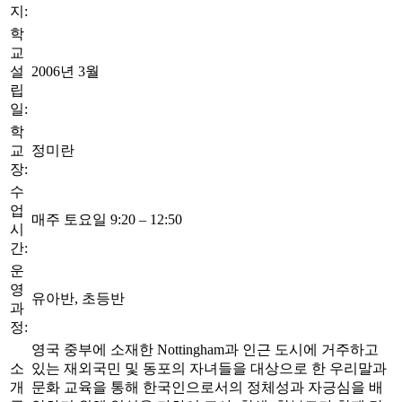
지:
학
교
설
2006년 3월
립
일:
학
교
정미란
장:
수
업
매주 토요일 9:20 – 12:50
시
간:
운
영
유아반, 초등반
과
정:
영국 중부에 소재한 Nottingham과 인근 도시에 거주하고
소
있는 재외국민 및 동포의 자녀들을 대상으로 한 우리말과
개
문화 교육을 통해 한국인으로서의 정체성과 자긍심을 배