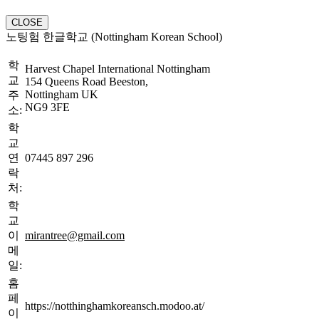
CLOSE
노팅험 한글학교 (Nottingham Korean School)
학
Harvest Chapel International Nottingham
교
154 Queens Road Beeston,
Nottingham UK
주
NG9 3FE
소:
학
교
연
07445 897 296
락
처:
학
교
이
mirantree@gmail.com
메
일:
홈
페
https://notthinghamkoreansch.modoo.at/
이