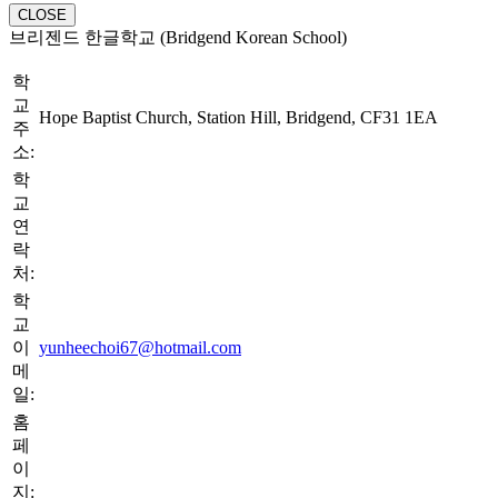
CLOSE
브리젠드 한글학교 (Bridgend Korean School)
학
교
Hope Baptist Church, Station Hill, Bridgend, CF31 1EA
주
소:
학
교
연
락
처:
학
교
이
yunheechoi67@hotmail.com
메
일:
홈
페
이
지: