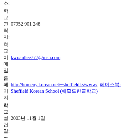
소:
학
교
연
07952 901 248
락
처:
학
교
이
kwpaullee777@msn.com
메
일:
홈
페
http://homepy.korean.net/~sheffieldks/www/
,
페이스북:
이
Sheffield Korean School (쉐필드한글학교)
지:
학
교
설
2003년 11월 1일
립
일: