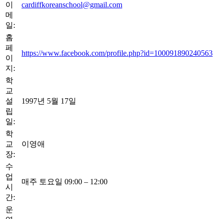
이
cardiffkoreanschool@gmail.com
메
일:
홈
페
https://www.facebook.com/profile.php?id=100091890240563
이
지:
학
교
설
1997년 5월 17일
립
일:
학
교
이영애
장:
수
업
매주 토요일 09:00 – 12:00
시
간:
운