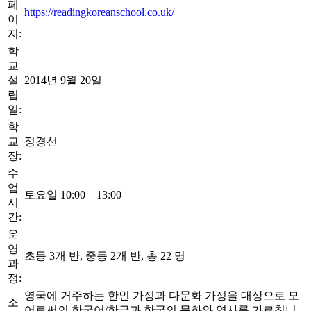
페
https://readingkoreanschool.co.uk/
이
지:
학
교
설
2014년 9월 20일
립
일:
학
교
정경선
장:
수
업
토요일 10:00 – 13:00
시
간:
운
영
초등 3개 반, 중등 2개 반, 총 22 명
과
정:
영국에 거주하는 한인 가정과 다문화 가정을 대상으로 모
소
어로써의 한국어/한글과 한국의 문화와 역사를 가르칩니