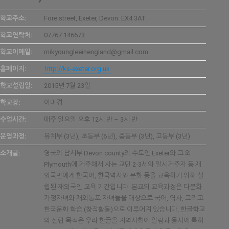
학교주소:
Fore street, Exeter, Devon. EX4 3AT
학교연락처:
07767 146673
학교이메일:
mikyoungleeinengland@gmail.com
홈페이지:
http://ks-exeter.org.uk
학교설립일:
2015년 7월 23일
학교장:
이미경
수업시간:
매주 일요일 오후 12시 반 – 3시 반
운영과정:
유치부 (3년), 초등부 (6년), 중등부 (3년), 고등부 (3년)
소개글:
영국의 남서부 Devon county의 수도인 Exeter와 그 외
Plymouth에 거주해서 사는 교민 2-3세와 일시거주자 등 재
외국민에게 한국어, 한국역사와 문화 등을 교육하기 위해 설
립된 재외국인 교육 기간입니다. 본교의 교육과정은 다문화
가정자녀와 재외동포 자녀들을 대상으로 국어, 역사, 그리고
한국문화 학습 (창작활동)으로 이루어져 있습니다. 한글학교
의 설립 목적은 우리 한글을 지역사회에 알림과 동시에 특히