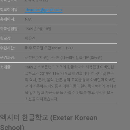
학교연락처:
07476 579132
학교이메일:
deuxjaes@gmail.com
홈페이지:
N/A
학교설립일:
1989년 3월 18일
학교장:
이유진
수업시간:
매주 토요일 오전 09:30 – 12:00
운영과정:
새싹반(유아반), 겨레반(다문화반), 슬기반(초등반)
소개글:
1989년 스코틀랜드 최초의 한글학교로 시작했던 아버딘한
글학교가 2019년 11월 재개교 하였습니다. 한국어 및 한국
의 역사, 문화, 음악, 한문 등의 교육을 통해 아버딘과 아버딘
셔에 거주하는 재외동포 어린이들이 한민족으로서의 정체성
을 잃지 않고 자긍심을 늘 가질 수 있도록 학교 구성원 모두
최선을 다하겠습니다.
엑시터 한글학교 (Exeter Korean
School)