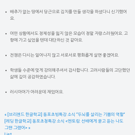
배추가 없는 땅에서 당근으로 김치를 만들 생각을 하셨다니 신기했어
요.
어떤 상황에서도 정체성을 잃지 않은 모습이 정말 자랑스러웠어요. 고
향에 가고 싶었을 텐데 대단하신 것 같아요.
전쟁은 다시는 일어나지 않고 서로서로 평화롭게 살면 좋겠어요.
학생들 수준에 맞게 강의해주셔서 감사합니다. 고려사람들의 고단했던
삶에 깊이 공감하였습니다.
러시아어가 어려운데 재밌어요.
«
[브리젠드 한글학교] 동포초빙특강 소식 “두뇌를 살리는 기쁨의 역할”
[레딩 한글학교] 동포초청특강 소식 <멘토링: 선배에게 묻고 듣는 나도
그땐 그랬어>
»
List