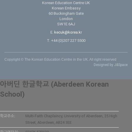
Korean Education Centre UK
Korean Embassy
60 Buckingham Gate
London
SW1E 6AJ
E.
kecuk@korea.kr
T. +44 (0)207 227 5500
Copyright © The Korean Education Centre in the UK. All right reserved
Designed by J&Space
아버딘 한글학교 (Aberdeen Korean
School)
학교주소:
Multi-Faith Chaplaincy, University of Aberdeen, 25 High
Street, Aberdeen, AB24 3EE