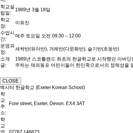
학교설
1989년 3월 18일
립일:
학교
이유진
장:
수업시
매주 토요일 오전 09:30 – 12:00
간:
운영과
새싹반(유아반), 겨레반(다문화반), 슬기반(초등반)
정:
소개
1989년 스코틀랜드 최초의 한글학교로 시작했던 아버딘한글
글:
주하는 재외동포 어린이들이 한민족으로서의 정체성을 잃지
CLOSE
엑시터 한글학교 (Exeter Korean School)
학
교
Fore street, Exeter, Devon. EX4 3AT
주
소:
학
교
연
07767 146673