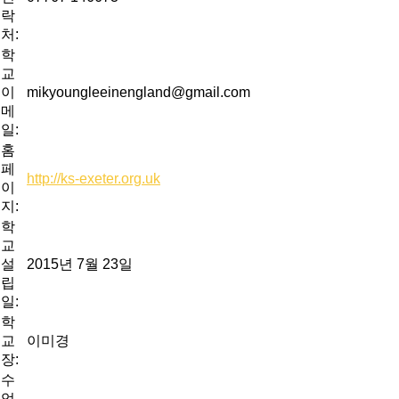
락
처:
학
교
이
mikyoungleeinengland@gmail.com
메
일:
홈
페
http://ks-exeter.org.uk
이
지:
학
교
설
2015년 7월 23일
립
일:
학
교
이미경
장:
수
업