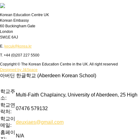
Korean Education Centre UK
Korean Embassy
60 Buckingham Gate
London
SW1E 6AJ
E.
kecuk@korea.kr
T. +44 (0)207 227 5500
Copyright © The Korean Education Centre in the UK. All right reserved
Designed by J&Space
아버딘 한글학교 (Aberdeen Korean School)
학교주
Multi-Faith Chaplaincy, University of Aberdeen, 25 Hig
소:
학교연
07476 579132
락처:
학교이
deuxjaes@gmail.com
메일:
홈페이
N/A
지: