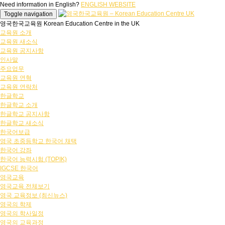
Need information in English?
ENGLISH WEBSITE
Toggle navigation
영국한국교육원 Korean Education Centre in the UK
교육원 소개
교육원 새소식
교육원 공지사항
인사말
주요업무
교육원 연혁
교육원 연락처
한글학교
한글학교 소개
한글학교 공지사항
한글학교 새소식
한국어보급
영국 초중등학교 한국어 채택
한국어 강좌
한국어 능력시험 (TOPIK)
IGCSE 한국어
영국교육
영국교육 전체보기
영국 교육정보 (최신뉴스)
영국의 학제
영국의 학사일정
영국의 교육과정