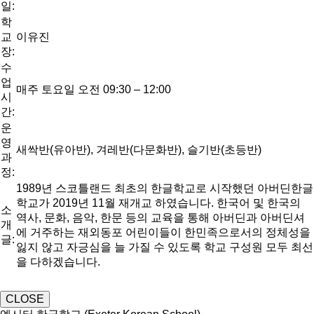
일:
학
교
이유진
장:
수
업
매주 토요일 오전 09:30 – 12:00
시
간:
운
영
새싹반(유아반), 겨레반(다문화반), 슬기반(초등반)
과
정:
1989년 스코틀랜드 최초의 한글학교로 시작했던 아버딘한글
학교가 2019년 11월 재개교 하였습니다. 한국어 및 한국의
소
역사, 문화, 음악, 한문 등의 교육을 통해 아버딘과 아버딘셔
개
에 거주하는 재외동포 어린이들이 한민족으로서의 정체성을
글:
잃지 않고 자긍심을 늘 가질 수 있도록 학교 구성원 모두 최선
을 다하겠습니다.
CLOSE