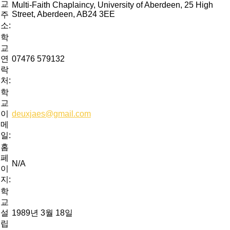
교
Multi-Faith Chaplaincy, University of Aberdeen, 25 High
Street, Aberdeen, AB24 3EE
주
소:
학
교
연
07476 579132
락
처:
학
교
이
deuxjaes@gmail.com
메
일:
홈
페
N/A
이
지:
학
교
설
1989년 3월 18일
립