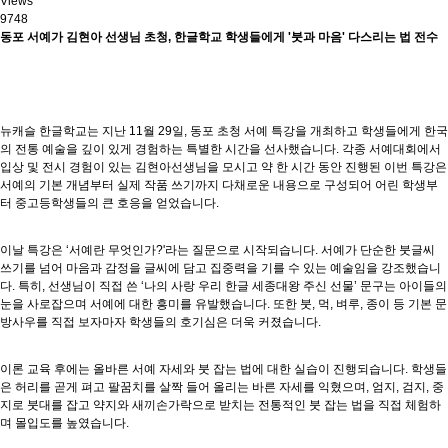
Views
9748
동포
서예가
김현아
선생님
초청
,
한글학교
학생들에게
'
붓과
마음
'
다스리는
법
전수
뉴캐슬 한글학교는 지난 11월 29일, 동포 초청 서예 특강을 개최하고 학생들에게 한국
의 전통 예술을 깊이 있게 경험하는 특별한 시간을 선사했습니다. 각종 서예대회에서
입상 및 전시 경험이 있는 김현아선생님을 모시고 약 한 시간 동안 진행된 이번 특강은
서예의 기본 개념부터 실제 작품 쓰기까지 다채로운 내용으로 구성되어 어린 학생부
터 중고등학생들의 큰 호응을 얻었습니다.
이날 특강은 ‘서예란 무엇인가?'라는 질문으로 시작되습니다. 서예가 단순한 붓글씨
쓰기를 넘어 마음과 감정을 글씨에 담고 집중력을 기를 수 있는 예술임을 강조했습니
다. 특히, 선생님이 직접 쓴 ‘나의 사랑 우리 한글 세종대왕 주신 선물’ 문구는 아이들의
눈을 사로잡으며 서예에 대한 흥미를 유발했습니다. 또한 붓, 먹, 벼루, 종이 등 기본 문
방사우를 직접 보자마자 학생들의 호기심은 더욱 커졌습니다.
이론 교육 후에는 올바른 서예 자세와 붓 잡는 법에 대한 실습이 진행되습니다. 학생들
은 허리를 곧게 펴고 팔꿈치를 살짝 들어 올리는 바른 자세를 익혔으며, 엄지, 검지, 중
지로 붓대를 잡고 약지와 새끼손가락으로 받치는 전통적인 붓 잡는 법을 직접 체험하
며 몰입도를 높였습니다.