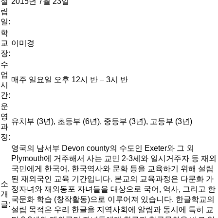
설
2015년 7월 23일
립
일:
학
교
이미경
장:
수
업
매주 일요일 오후 12시 반 – 3시 반
시
간:
운
영
유치부 (3년), 초등부 (6년), 중등부 (3년), 고등부 (3년)
과
정:
영국의 남서부 Devon county의 수도인 Exeter와 그 외
Plymouth에 거주해서 사는 교민 2-3세와 일시거주자 등 재외
국민에게 한국어, 한국역사와 문화 등을 교육하기 위해 설립
된 재외국인 교육 기간입니다. 본교의 교육과정은 다문화 가
소
정자녀와 재외동포 자녀들을 대상으로 국어, 역사, 그리고 한
개
국문화 학습 (창작활동)으로 이루어져 있습니다. 한글학교의
글:
설립 목적은 우리 한글을 지역사회에 알림과 동시에 특히 교