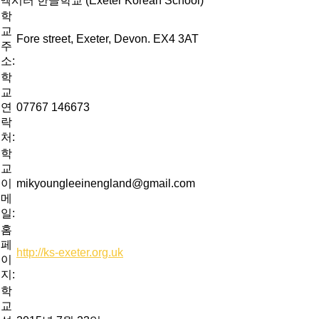
엑시터 한글학교 (Exeter Korean School)
학
교
Fore street, Exeter, Devon. EX4 3AT
주
소:
학
교
연
07767 146673
락
처:
학
교
이
mikyoungleeinengland@gmail.com
메
일:
홈
페
http://ks-exeter.org.uk
이
지:
학
교