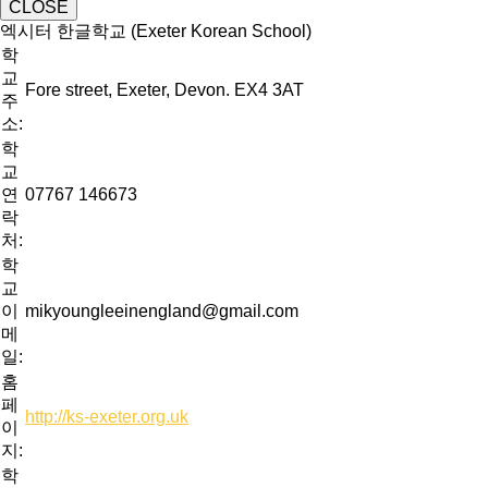
CLOSE
엑시터 한글학교 (Exeter Korean School)
학
교
Fore street, Exeter, Devon. EX4 3AT
주
소:
학
교
연
07767 146673
락
처:
학
교
이
mikyoungleeinengland@gmail.com
메
일:
홈
페
http://ks-exeter.org.uk
이
지:
학