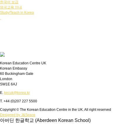
한국어 보급
영국교육 안내
Study/Teach in Korea
Korean Education Centre UK
Korean Embassy
60 Buckingham Gate
London
SW1E 6AJ
E.
kecuk@korea.kr
T. +44 (0)207 227 5500
Copyright © The Korean Education Centre in the UK. All right reserved
Designed by J&Space
아버딘 한글학교 (Aberdeen Korean School)