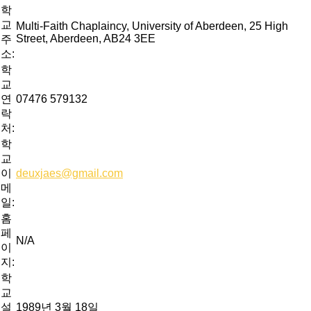
학
교
Multi-Faith Chaplaincy, University of Aberdeen, 25 High
Street, Aberdeen, AB24 3EE
주
소:
학
교
연
07476 579132
락
처:
학
교
이
deuxjaes@gmail.com
메
일:
홈
페
N/A
이
지:
학
교
설
1989년 3월 18일