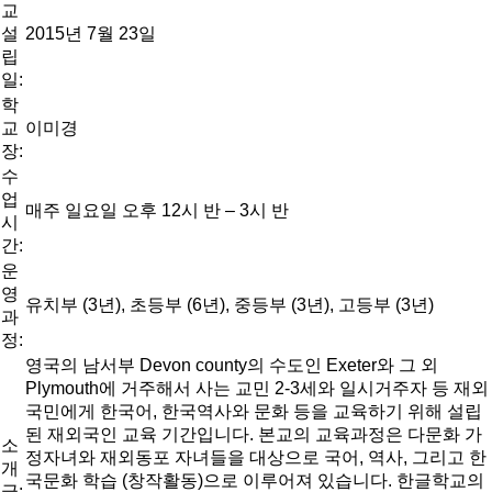
교
설
2015년 7월 23일
립
일:
학
교
이미경
장:
수
업
매주 일요일 오후 12시 반 – 3시 반
시
간:
운
영
유치부 (3년), 초등부 (6년), 중등부 (3년), 고등부 (3년)
과
정:
영국의 남서부 Devon county의 수도인 Exeter와 그 외
Plymouth에 거주해서 사는 교민 2-3세와 일시거주자 등 재외
국민에게 한국어, 한국역사와 문화 등을 교육하기 위해 설립
된 재외국인 교육 기간입니다. 본교의 교육과정은 다문화 가
소
정자녀와 재외동포 자녀들을 대상으로 국어, 역사, 그리고 한
개
국문화 학습 (창작활동)으로 이루어져 있습니다. 한글학교의
글: