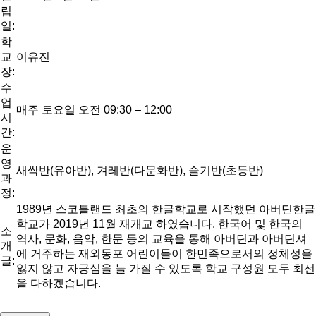
립
일:
학
교
이유진
장:
수
업
매주 토요일 오전 09:30 – 12:00
시
간:
운
영
새싹반(유아반), 겨레반(다문화반), 슬기반(초등반)
과
정:
1989년 스코틀랜드 최초의 한글학교로 시작했던 아버딘한글
학교가 2019년 11월 재개교 하였습니다. 한국어 및 한국의
소
역사, 문화, 음악, 한문 등의 교육을 통해 아버딘과 아버딘셔
개
에 거주하는 재외동포 어린이들이 한민족으로서의 정체성을
글:
잃지 않고 자긍심을 늘 가질 수 있도록 학교 구성원 모두 최선
을 다하겠습니다.