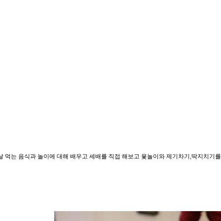
설날 먹는 음식과 놀이에 대해 배우고 세배를 직접 해보고 윷놀이와 제기차기,딱지치기