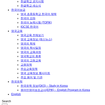
한글학교 공지사항
한글학교 새소식
한국어보급
영국 초중등학교 한국어 채택
한국어 강좌
한국어 능력시험 (TOPIK)
IGCSE 한국어
영국교육
영국교육 전체보기
영국 교육정보 (최신뉴스)
영국의 학제
영국의 학사일정
영국의 교육과정
영국학교의 종류
영국의 고등교육
교원정책
주요교육정책
영국 교육정보 웹사이트
주요 용어 및 기관
한국유학
한국유학 정보(GKS) – Study in Korea
원어민영어보조교사(EPIK) – English Program in Korea
English
Search