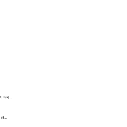
마지...
...