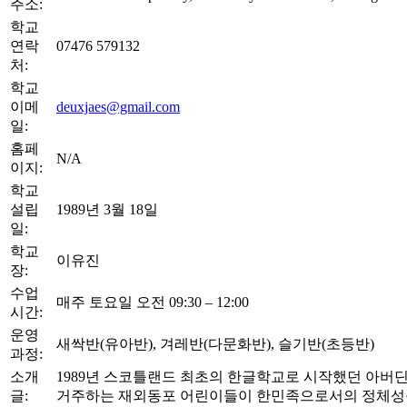
주소:
학교
연락
07476 579132
처:
학교
이메
deuxjaes@gmail.com
일:
홈페
N/A
이지:
학교
설립
1989년 3월 18일
일:
학교
이유진
장:
수업
매주 토요일 오전 09:30 – 12:00
시간:
운영
새싹반(유아반), 겨레반(다문화반), 슬기반(초등반)
과정:
소개
1989년 스코틀랜드 최초의 한글학교로 시작했던 아버딘한
글:
거주하는 재외동포 어린이들이 한민족으로서의 정체성을 