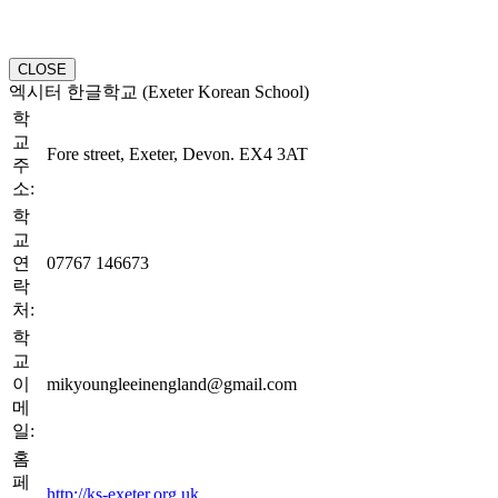
CLOSE
엑시터 한글학교 (Exeter Korean School)
학
교
Fore street, Exeter, Devon. EX4 3AT
주
소:
학
교
연
07767 146673
락
처:
학
교
이
mikyoungleeinengland@gmail.com
메
일:
홈
페
http://ks-exeter.org.uk