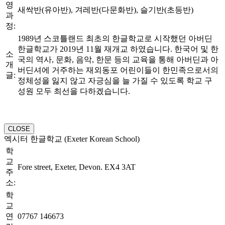
영
새싹반(유아반), 겨레반(다문화반), 슬기반(초등반)
과
정:
1989년 스코틀랜드 최초의 한글학교로 시작했던 아버딘
한글학교가 2019년 11월 재개교 하였습니다. 한국어 및 한
소
국의 역사, 문화, 음악, 한문 등의 교육을 통해 아버딘과 아
개
버딘셔에 거주하는 재외동포 어린이들이 한민족으로서의
글:
정체성을 잃지 않고 자긍심을 늘 가질 수 있도록 학교 구
성원 모두 최선을 다하겠습니다.
CLOSE
엑시터 한글학교 (Exeter Korean School)
학
교
Fore street, Exeter, Devon. EX4 3AT
주
소:
학
교
연
07767 146673