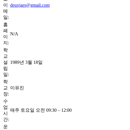
이
deuxjaes@gmail.com
메
일:
홈
페
N/A
이
지:
학
교
설
1989년 3월 18일
립
일:
학
교
이유진
장:
수
업
매주 토요일 오전 09:30 – 12:00
시
간:
운