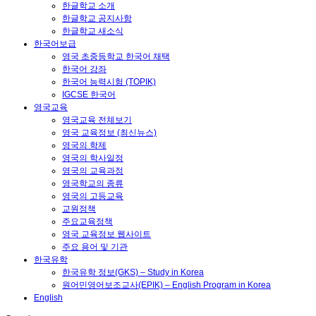
한글학교 소개
한글학교 공지사항
한글학교 새소식
한국어보급
영국 초중등학교 한국어 채택
한국어 강좌
한국어 능력시험 (TOPIK)
IGCSE 한국어
영국교육
영국교육 전체보기
영국 교육정보 (최신뉴스)
영국의 학제
영국의 학사일정
영국의 교육과정
영국학교의 종류
영국의 고등교육
교원정책
주요교육정책
영국 교육정보 웹사이트
주요 용어 및 기관
한국유학
한국유학 정보(GKS) – Study in Korea
원어민영어보조교사(EPIK) – English Program in Korea
English