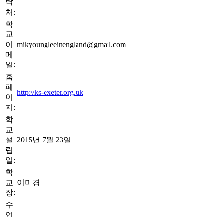
락
처:
학
교
이
mikyoungleeinengland@gmail.com
메
일:
홈
페
http://ks-exeter.org.uk
이
지:
학
교
설
2015년 7월 23일
립
일:
학
교
이미경
장:
수
업