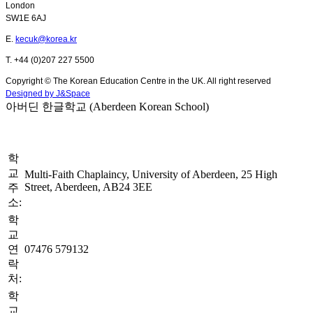
London
SW1E 6AJ
E.
kecuk@korea.kr
T. +44 (0)207 227 5500
Copyright © The Korean Education Centre in the UK. All right reserved
Designed by J&Space
아버딘 한글학교 (Aberdeen Korean School)
학
교
Multi-Faith Chaplaincy, University of Aberdeen, 25 High
Street, Aberdeen, AB24 3EE
주
소:
학
교
연
07476 579132
락
처:
학
교