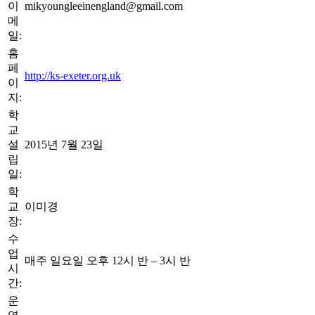
이
mikyoungleeinengland@gmail.com
메
일:
홈
페
http://ks-exeter.org.uk
이
지:
학
교
설
2015년 7월 23일
립
일:
학
교
이미경
장:
수
업
매주 일요일 오후 12시 반 – 3시 반
시
간:
운