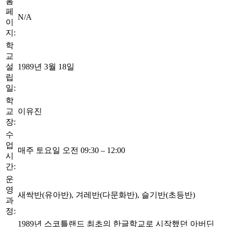
홈
페
N/A
이
지:
학
교
설
1989년 3월 18일
립
일:
학
교
이유진
장:
수
업
매주 토요일 오전 09:30 – 12:00
시
간:
운
영
새싹반(유아반), 겨레반(다문화반), 슬기반(초등반)
과
정:
1989년 스코틀랜드 최초의 한글학교로 시작했던 아버딘