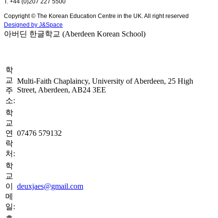
T. +44 (0)207 227 5500
Copyright © The Korean Education Centre in the UK. All right reserved
Designed by J&Space
아버딘 한글학교 (Aberdeen Korean School)
학
교
Multi-Faith Chaplaincy, University of Aberdeen, 25 High
Street, Aberdeen, AB24 3EE
주
소:
학
교
연
07476 579132
락
처:
학
교
이
deuxjaes@gmail.com
메
일: