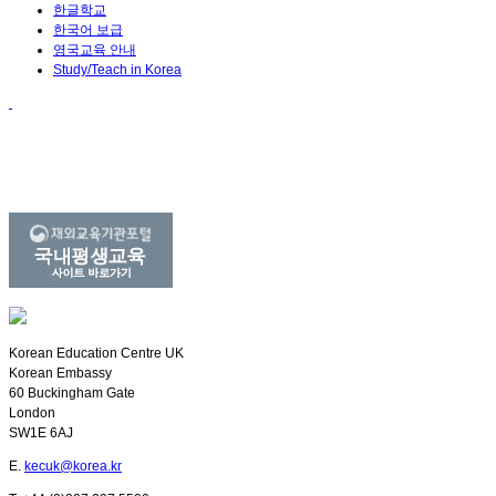
한글학교
한국어 보급
영국교육 안내
Study/Teach in Korea
Korean Education Centre UK
Korean Embassy
60 Buckingham Gate
London
SW1E 6AJ
E.
kecuk@korea.kr