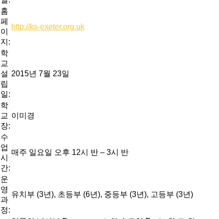
홈
페
http://ks-exeter.org.uk
이
지:
학
교
설
2015년 7월 23일
립
일:
학
교
이미경
장:
수
업
매주 일요일 오후 12시 반 – 3시 반
시
간:
운
영
유치부 (3년), 초등부 (6년), 중등부 (3년), 고등부 (3년)
과
정: