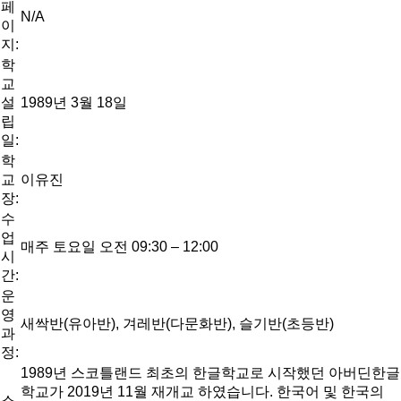
페
N/A
이
지:
학
교
설
1989년 3월 18일
립
일:
학
교
이유진
장:
수
업
매주 토요일 오전 09:30 – 12:00
시
간:
운
영
새싹반(유아반), 겨레반(다문화반), 슬기반(초등반)
과
정:
1989년 스코틀랜드 최초의 한글학교로 시작했던 아버딘한글
학교가 2019년 11월 재개교 하였습니다. 한국어 및 한국의
소