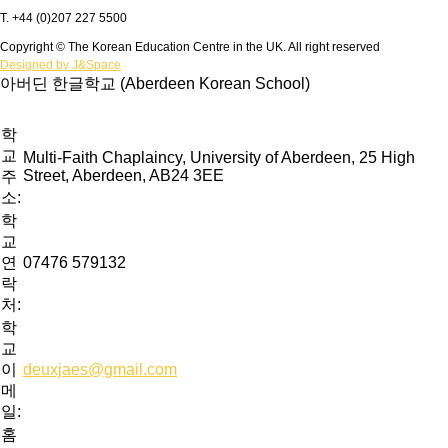
T. +44 (0)207 227 5500
Copyright © The Korean Education Centre in the UK. All right reserved
Designed by J&Space
아버딘 한글학교 (Aberdeen Korean School)
학
교
Multi-Faith Chaplaincy, University of Aberdeen, 25 High
Street, Aberdeen, AB24 3EE
주
소:
학
교
연
07476 579132
락
처:
학
교
이
deuxjaes@gmail.com
메
일:
홈