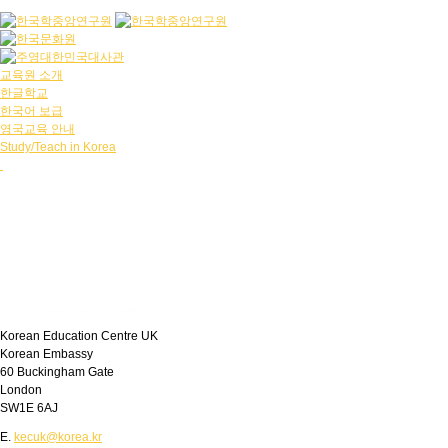
교육원 소개
한글학교
한국어 보급
영국교육 안내
Study/Teach in Korea
Korean Education Centre UK
Korean Embassy
60 Buckingham Gate
London
SW1E 6AJ
E.
kecuk@korea.kr