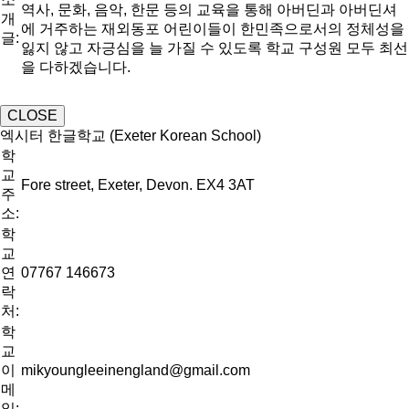
역사, 문화, 음악, 한문 등의 교육을 통해 아버딘과 아버딘셔
개
에 거주하는 재외동포 어린이들이 한민족으로서의 정체성을
글:
잃지 않고 자긍심을 늘 가질 수 있도록 학교 구성원 모두 최선
을 다하겠습니다.
CLOSE
엑시터 한글학교 (Exeter Korean School)
학
교
Fore street, Exeter, Devon. EX4 3AT
주
소:
학
교
연
07767 146673
락
처:
학
교
이
mikyoungleeinengland@gmail.com
메
일: