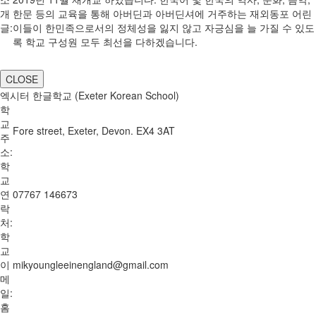
개
한문 등의 교육을 통해 아버딘과 아버딘셔에 거주하는 재외동포 어린
글:
이들이 한민족으로서의 정체성을 잃지 않고 자긍심을 늘 가질 수 있도
록 학교 구성원 모두 최선을 다하겠습니다.
CLOSE
엑시터 한글학교 (Exeter Korean School)
학
교
Fore street, Exeter, Devon. EX4 3AT
주
소:
학
교
연
07767 146673
락
처:
학
교
이
mikyoungleeinengland@gmail.com
메
일:
홈