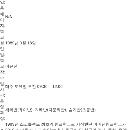
일:
홈
페
N/A
이
지:
학
교
설
1989년 3월 18일
립
일:
학
교
이유진
장:
수
업
매주 토요일 오전 09:30 – 12:00
시
간:
운
영
새싹반(유아반), 겨레반(다문화반), 슬기반(초등반)
과
정:
1989년 스코틀랜드 최초의 한글학교로 시작했던 아버딘한글학교가
소
2019년 11월 재개교 하였습니다. 한국어 및 한국의 역사, 문화, 음악,