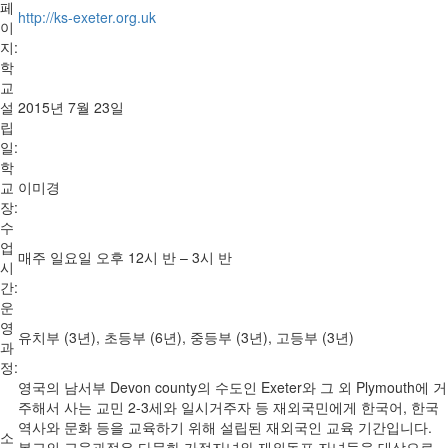
페
http://ks-exeter.org.uk
이
지:
학
교
설
2015년 7월 23일
립
일:
학
교
이미경
장:
수
업
매주 일요일 오후 12시 반 – 3시 반
시
간:
운
영
유치부 (3년), 초등부 (6년), 중등부 (3년), 고등부 (3년)
과
정:
영국의 남서부 Devon county의 수도인 Exeter와 그 외 Plymouth에 거
주해서 사는 교민 2-3세와 일시거주자 등 재외국민에게 한국어, 한국
역사와 문화 등을 교육하기 위해 설립된 재외국인 교육 기간입니다.
소
본교의 교육과정은 다문화 가정자녀와 재외동포 자녀들을 대상으로