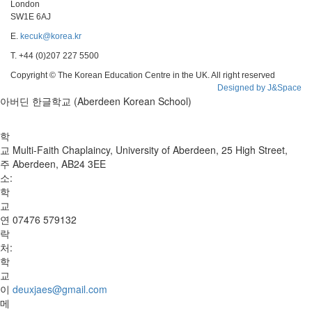
London
SW1E 6AJ
E.
kecuk@korea.kr
T. +44 (0)207 227 5500
Copyright © The Korean Education Centre in the UK. All right reserved
Designed by J&Space
아버딘 한글학교 (Aberdeen Korean School)
학
교
Multi-Faith Chaplaincy, University of Aberdeen, 25 High Street,
주
Aberdeen, AB24 3EE
소:
학
교
연
07476 579132
락
처:
학
교
이
deuxjaes@gmail.com
메