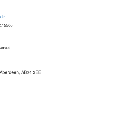
.kr
227 5500
eserved
t, Aberdeen, AB24 3EE