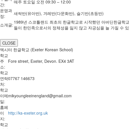
매주 토요일 오전 09:30 – 12:00
간:
운영과
새싹반(유아반), 겨레반(다문화반), 슬기반(초등반)
정:
1989년 스코틀랜드 최초의 한글학교로 시작했던 아버딘한글학교가 
소개글:
들이 한민족으로서의 정체성을 잃지 않고 자긍심을 늘 가질 수 
CLOSE
엑시터 한글학교 (Exeter Korean School)
학교
주
Fore street, Exeter, Devon. EX4 3AT
소:
학교
연락
07767 146673
처:
학교
이메
mikyoungleeinengland@gmail.com
일:
홈페
이
http://ks-exeter.org.uk
지:
학교