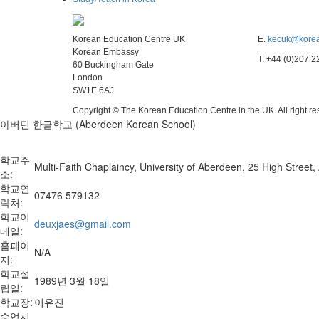
Korean Education Centre UK
E.
kecuk@korea
Korean Embassy
T. +44 (0)207 
60 Buckingham Gate
London
SW1E 6AJ
Copyright © The Korean Education Centre in the UK. All right r
아버딘 한글학교 (Aberdeen Korean School)
학교주
Multi-Faith Chaplaincy, University of Aberdeen, 25 High Stree
소:
학교연
07476 579132
락처:
학교이
deuxjaes@gmail.com
메일:
홈페이
N/A
지:
학교설
1989년 3월 18일
립일:
학교장:
이유진
수업시