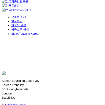
교육원 소개
한글학교
한국어 보급
영국교육 안내
Study/Teach in Korea
Korean Education Centre UK
Korean Embassy
60 Buckingham Gate
London
SW1E 6AJ
E.
kecuk@korea.kr