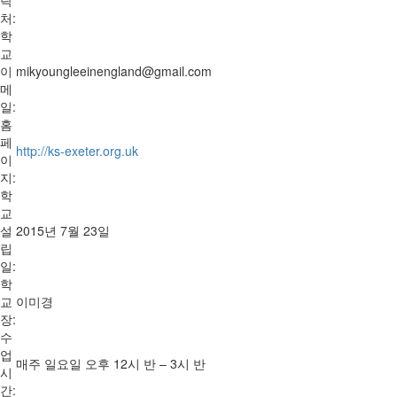
처:
학
교
이
mikyoungleeinengland@gmail.com
메
일:
홈
페
http://ks-exeter.org.uk
이
지:
학
교
설
2015년 7월 23일
립
일:
학
교
이미경
장:
수
업
매주 일요일 오후 12시 반 – 3시 반
시
간: