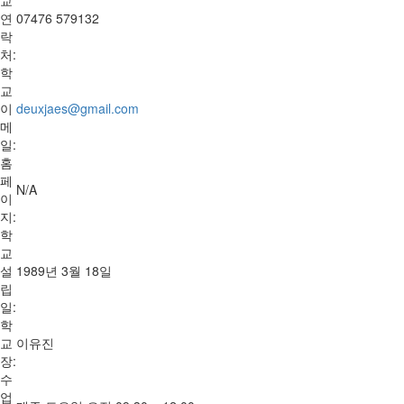
연
07476 579132
락
처:
학
교
이
deuxjaes@gmail.com
메
일:
홈
페
N/A
이
지:
학
교
설
1989년 3월 18일
립
일:
학
교
이유진
장:
수
업