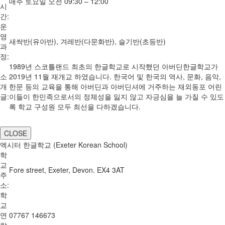
매주 토요일 오전 09:30 – 12:00
시
간:
운
영
새싹반(유아반), 겨레반(다문화반), 슬기반(초등반)
과
정:
1989년 스코틀랜드 최초의 한글학교로 시작했던 아버딘한글학교가
소
2019년 11월 재개교 하였습니다. 한국어 및 한국의 역사, 문화, 음악,
개
한문 등의 교육을 통해 아버딘과 아버딘셔에 거주하는 재외동포 어린
글:
이들이 한민족으로서의 정체성을 잃지 않고 자긍심을 늘 가질 수 있도
록 학교 구성원 모두 최선을 다하겠습니다.
CLOSE
엑시터 한글학교 (Exeter Korean School)
학
교
Fore street, Exeter, Devon. EX4 3AT
주
소:
학
교
연
07767 146673
락