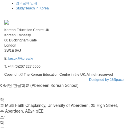
영국교육 안내
Study/Teach in Korea
Korean Education Centre UK
Korean Embassy
60 Buckingham Gate
London
SW1E 6AJ
E.
kecuk@korea.kr
T. +44 (0)207 227 5500
Copyright © The Korean Education Centre in the UK. All right reserved
Designed by J&Space
아버딘 한글학교 (Aberdeen Korean School)
학
교
Multi-Faith Chaplaincy, University of Aberdeen, 25 High Street,
주
Aberdeen, AB24 3EE
소:
학
교