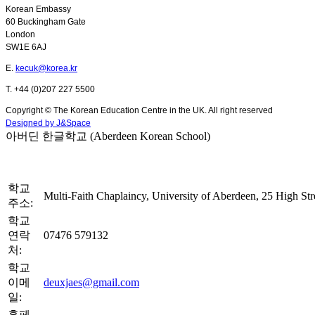
Korean Embassy
60 Buckingham Gate
London
SW1E 6AJ
E.
kecuk@korea.kr
T. +44 (0)207 227 5500
Copyright © The Korean Education Centre in the UK. All right reserved
Designed by J&Space
아버딘 한글학교 (Aberdeen Korean School)
학교
Multi-Faith Chaplaincy, University of Aberdeen, 25 High S
주소:
학교
연락
07476 579132
처:
학교
이메
deuxjaes@gmail.com
일:
홈페