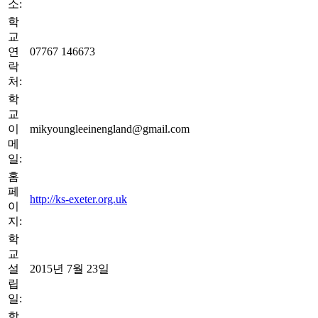
소:
학
교
연
07767 146673
락
처:
학
교
이
mikyoungleeinengland@gmail.com
메
일:
홈
페
http://ks-exeter.org.uk
이
지:
학
교
설
2015년 7월 23일
립
일:
학