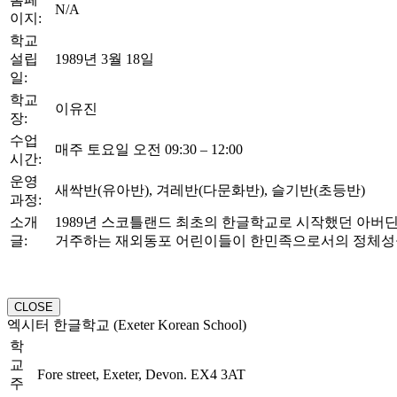
N/A
이지:
학교
설립
1989년 3월 18일
일:
학교
이유진
장:
수업
매주 토요일 오전 09:30 – 12:00
시간:
운영
새싹반(유아반), 겨레반(다문화반), 슬기반(초등반)
과정:
소개
1989년 스코틀랜드 최초의 한글학교로 시작했던 아버딘한
글:
거주하는 재외동포 어린이들이 한민족으로서의 정체성을 
CLOSE
엑시터 한글학교 (Exeter Korean School)
학
교
Fore street, Exeter, Devon. EX4 3AT
주